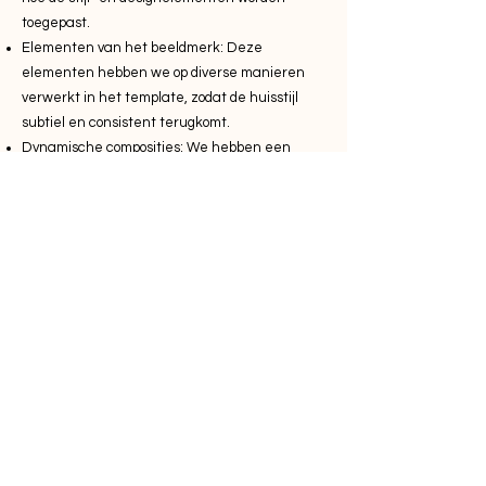
toegepast.
Elementen van het beeldmerk: Deze
elementen hebben we op diverse manieren
verwerkt in het template, zodat de huisstijl
subtiel en consistent terugkomt.
Dynamische composities: We hebben een
basislayout ontwikkeld met diverse variaties.
Dit zorgt voor visuele afwisseling en geeft het
ontwerp een dynamische uitstraling.
Animaties: Om het statische karakter van
sommige slides te doorbreken, hebben we
speelse animaties toegevoegd.