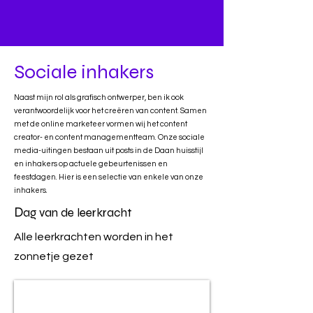
Sociale inhakers
Naast mijn rol als grafisch ontwerper, ben ik ook
verantwoordelijk voor het creëren van content. Samen
met de online marketeer vormen wij het content
creator- en content managementteam. Onze sociale
media-uitingen bestaan uit posts in de Daan huisstijl
en inhakers op actuele gebeurtenissen en
feestdagen. Hier is een selectie van enkele van onze
inhakers.
D
ag van de leerkracht
Alle leerkrachten worden in het
zonnetje gezet